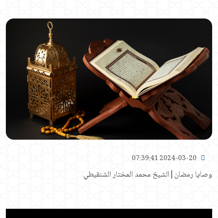
2024-03-20 07:39:41
وصايا رمضان|الشيخ محمد المختار الشنقيطي