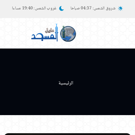
شروق الشمس:
04:37 صباحا
غروب الشمس:
19:40 مساءا
الرئيسية