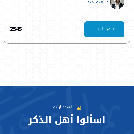
إبراهيم عبد
254$
عرض المزيد
الاستشارات
اسألوا
أهل
الذكر