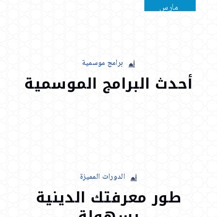
مارس
المدينة المنورة: فضل إصلاح ذات البَين
برامج
موسمية
أحدث
البرامج
الموسمية
الدورات المميزة
طور
معرفتك
الدينية
بسهولة