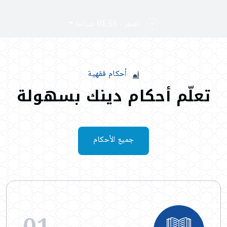
الفجر - 01:55 صباحا
أحكام
فقهية
تعلّم
أحكام
دينك
بسهولة